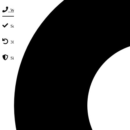
Whatsapp-Chat: +4915251884896
Schneller Versand
30 Tage kostenloser Umtausch
Sicher Einkaufen dank SSL