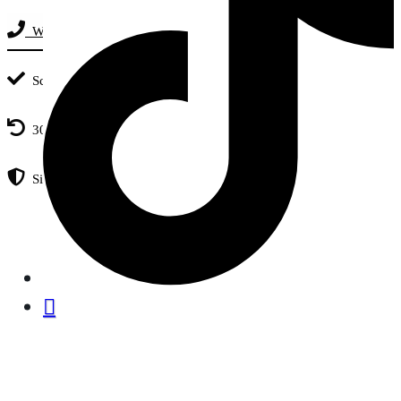
Whatsapp-Chat: +4915251884896
Schneller Versand
30 Tage kostenloser Umtausch
Sicher Einkaufen dank SSL