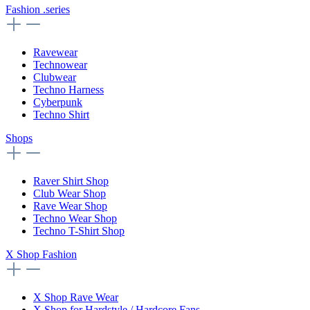
Fashion .series
Ravewear
Technowear
Clubwear
Techno Harness
Cyberpunk
Techno Shirt
Shops
Raver Shirt Shop
Club Wear Shop
Rave Wear Shop
Techno Wear Shop
Techno T-Shirt Shop
X Shop Fashion
X Shop Rave Wear
X Shop for Hardstyle / Hardcore Fans