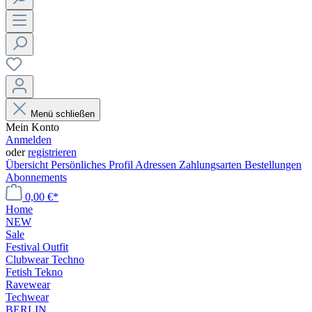
Menü schließen
Mein Konto
Anmelden
oder
registrieren
Übersicht
Persönliches Profil
Adressen
Zahlungsarten
Bestellungen
Abonnements
0,00 €*
Home
NEW
Sale
Festival Outfit
Clubwear Techno
Fetish Tekno
Ravewear
Techwear
BERLIN