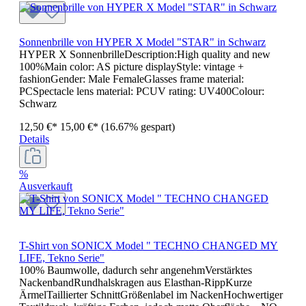
Sonnenbrille von HYPER X Model "STAR" in Schwarz
HYPER X SonnenbrilleDescription:High quality and new
100%Main color: AS picture displayStyle: vintage +
fashionGender: Male FemaleGlasses frame material:
PCSpectacle lens material: PCUV rating: UV400Colour:
Schwarz
12,50 €*
15,00 €*
(16.67% gespart)
Details
%
Ausverkauft
T-Shirt von SONICX Model " TECHNO CHANGED MY
LIFE, Tekno Serie"
100% Baumwolle, dadurch sehr angenehmVerstärktes
NackenbandRundhalskragen aus Elasthan-RippKurze
ÄrmelTaillierter SchnittGrößenlabel im NackenHochwertiger