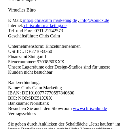
Virtuelles Büro
E-Mail:
info@chriscalm-marketing.de
,
info@sonicx.de
Internet:
chriscalm-marketing.de
Tel. und Fax: 0711 21742573
Geschäftsführer: Chris Calm
Unternehmensform: Einzelunternehmen
USt-ID.: DE271033360
Finanzamt Stuttgart I
Steuernummer: 93038/60XXX
Unsere Lagerräume oder Design-Studios sind für unsere
Kunden nicht besuchbar
Bankverbindung:
Name: Chris Calm Marketing
IBAN: DE10100777770557840600
BIC: NORSDE51XXX
Bankname: Norisbank
Besuchen Sie auch den Showroom
www.chriscalm.de
Vertragsschluss
Sie geben durch Anklicken der Schaltfläche „Jetzt kaufen“ im