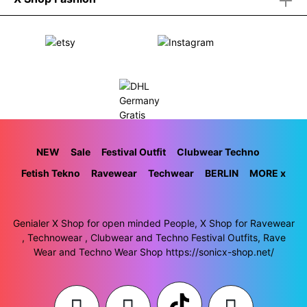
NEW
Sale
Festival Outfit
Clubwear Techno
Fetish Tekno
Ravewear
Techwear
BERLIN
MORE x
Genialer X Shop for open minded People, X Shop for Ravewear
, Technowear , Clubwear and Techno Festival Outfits, Rave
Wear and Techno Wear Shop https://sonicx-shop.net/