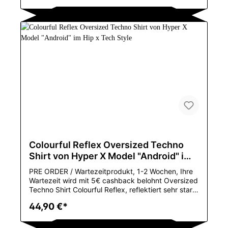
StyleDer Artikel ist in einer Hochglanzbox (mit Bild)
verpackt.Pflegehinweis : 30Grad
HandwäscheFarbe : schwarzMaterial : 95%
Polyester / 5% Elastanerhältliche Größen : S, M, L,
XL, XXL Nehmen Sie unbedingt Maß, in dem
Bildanhang finden Sie eine Größentabelle
Colourful Reflex Oversized Techno
Shirt von Hyper X Model "Android" im
Hip x Tech Style
PRE ORDER / Wartezeitprodukt, 1-2 Wochen, Ihre
Wartezeit wird mit 5€ cashback belohnt Oversized
Techno Shirt Colourful Reflex, reflektiert sehr stark,
sieht sehr edel aus...Gewebe-Art: Feiner Wollstoff
44,90 €*
Mit Kapuze: Nein Mustertyp: Luminous Hülsen-Art:
regular Kragen: O-Ansatz Material:
COTTON,Polyester Art: HIP HOP Hülsenlänge