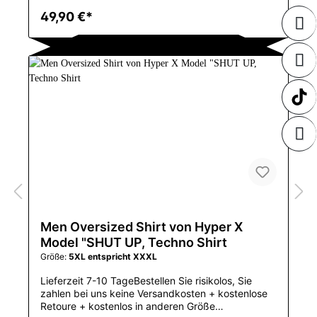
umtauschenGeniales Techwear Shirt nur für
49,90 €*
Männer, rundet Dein techwear Outfit perfekt
abGrößentabelle in der Bilder-GallerieFestival
Techno ShirtWenn ein extra Oversized Stil
gewünscht wird, dann lieber zusätzlich 1 Größe
größer bestellenAchtung: Asiatische Größen, wenn
Sie z.B. gewöhnlich L tragen, dann XXL bestellen
und für Extra Oversized dann 3XLGeniale
TECHWEAR aus dem EAST MOVE
HYPEHandgemacht in Hong KongLocker Schnitt,
lockere ÄrmelOversized Techno Shirtder geniale
East Move Hype100 % BaumwolleAnwendbar
SaisonsummerApplicable SceneDailyGewebe-
ArtKammgarnMit
KapuzeNeinMustertypDruckKragenO-
AnsatzMaterialCOTTONArtHIP x TECHHülsenlänge
(cm)SHORTMarkennameHANGMINGZEUrsprungC
N (Herkunft)Einzelteil-ArttopsOberteiltypT-
Men Oversized Shirt von Hyper X
StückeGeschlechtMENAGE18-30
Model "SHUT UP, Techno Shirt
Größe:
5XL entspricht XXXL
Lieferzeit 7-10 TageBestellen Sie risikolos, Sie
zahlen bei uns keine Versandkosten + kostenlose
Retoure + kostenlos in anderen Größe