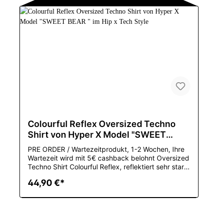
(cm): Volle Geschlecht: MEN Ursprung: CN
(Herkunft) Oberteiltyp: T-Stücke Einzelteil-Art:
tops Markenname: gothiscyn style: y2k Mit diesem
Oversized Shirt gehörst Du einfach zu den coolen
Leuten
Colourful Reflex Oversized Techno
Shirt von Hyper X Model "SWEET
BEAR " im Hip x Tech Style
PRE ORDER / Wartezeitprodukt, 1-2 Wochen, Ihre
Wartezeit wird mit 5€ cashback belohnt Oversized
Techno Shirt Colourful Reflex, reflektiert sehr stark,
sieht sehr edel aus...Gewebe-Art: Feiner Wollstoff
44,90 €*
Mit Kapuze: Nein Mustertyp: Luminous Hülsen-Art:
regular Kragen: O-Ansatz Material:
COTTON,Polyester Art: HIP HOP Hülsenlänge
(cm): Volle Geschlecht: MEN Ursprung: CN