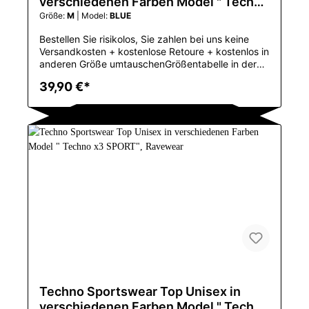
verschiedenen Farben Model " Techno
x SPORT", Ravewear
Größe:
M
| Model:
BLUE
Bestellen Sie risikolos, Sie zahlen bei uns keine
Versandkosten + kostenlose Retoure + kostenlos in
anderen Größe umtauschenGrößentabelle in der
Bilder-GallerieTechno sportwear ShirtCrop Shirt für
39,90 €*
Herrenkräftige Farben, ideal für das große Techno
FestivalAnwendbar SaisonFrühling und
SommerApplicable ScenePartyUrsprungsortChina
(Festland)KragenO-AnsatzGewebe-ArtFeiner
WollstoffModellnummer38045Mit
KapuzeNeinMustertypDruckMaterialCOTTONArtN
ormcore/MinimalistischenMarkennameLipswagUrs
prungCN
(Herkunft)CNGuangdongOberteiltypTank-
TopsGeschlechtMENEinzelteil-Arttops
Techno Sportswear Top Unisex in
verschiedenen Farben Model " Techno