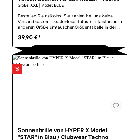
x3 SPORT", Ravewear
Größe:
XXL
| Model:
BLUE
Bestellen Sie risikolos, Sie zahlen bei uns keine
Versandkosten + kostenlose Retoure + kostenlos in
anderen Größe umtauschenGrößentabelle in der
Bilder-GallerieTechno sportwear ShirtCrop Shirt für
39,90 €*
Herrenkräftige Farben, ideal für das große Techno
FestivalAnwendbar SaisonFrühling und
SommerApplicable ScenePartyUrsprungsortChina
(Festland)KragenO-AnsatzGewebe-ArtFeiner
WollstoffModellnummer38045Mit
KapuzeNeinMustertypDruckMaterialCOTTONArtN
%
ormcore/MinimalistischenMarkennameLipswagUrs
prungCN
(Herkunft)CNGuangdongOberteiltypTank-
TopsGeschlechtMENEinzelteil-Arttops
Sonnenbrille von HYPER X Model
"STAR" in Blau / Clubwear Techno