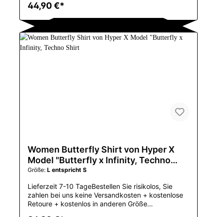
44,90 €*
Männer, rundet Dein techwear Outfit perfekt
abGrößentabelle in der Bilder-GallerieButterfly auf
der RückseiteWenn ein extra Oversized Stil
gewünscht wird, dann lieber zusätzlich 1 Größe
größer bestellenAchtung: Asiatische Größen, wenn
Sie z.B. gewöhnlich L tragen, dann XXL bestellen
und für Extra Oversized dann 3XLGeniale
TECHWEAR aus dem EAST MOVE
HYPEHandgemacht in Hong KongLocker Schnitt,
lockere ÄrmelOversized Techno Shirtder geniale
East Move Hype100 % BaumwolleHülsen-
ArtRegularKragenO-
AnsatzMaterialCOTTONArtgothicHülsenlänge
(cm)SHORTMarkennameJENTULINUrsprungCN
(Herkunft)CNGuangdongGeschlechtMENOberteilty
pT-StückeEinzelteil-ArttopsGenderMen Women
Boy Girl Lady UnisexT shirt PatternButterfly
Women Butterfly Shirt von Hyper X
Graphic Men's T-Shirts 2023 Funny Printed Short
Model "Butterfly x Infinity, Techno
SleeveSeasonSpring Summer Autumn FallTshirt
Shirt
Größe:
L entspricht S
MaterialHigh Quality, 100% CottonThemeButterfly
Graphic Printed Black StyleAdvantageGood
Lieferzeit 7-10 TageBestellen Sie risikolos, Sie
Quality, Fast Shipping, Free
zahlen bei uns keine Versandkosten + kostenlose
ShippingSpanishCamiseta 2023 hip hop de los
Retoure + kostenlos in anderen Größe
hombres
umtauschenGeniales Techwear Shirt nur für