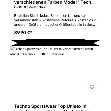
verschiedenen Farben Model " Techno
x2 SPORT", Ravewear
Größe:
S
| Model:
Green
Bestellen Sie risikolos, Sie zahlen bei uns keine
Versandkosten + kostenlose Retoure + kostenlos in
anderen Größe umtauschenGrößentabelle in der
Bilder-GallerieTechno sportwear ShirtCrop Shirt für
39,90 €*
Herrenkräftige Farben, ideal für das große Techno
FestivalAnwendbar SaisonFrühling und
SommerApplicable ScenePartyUrsprungsortChina
(Festland)KragenO-AnsatzGewebe-ArtFeiner
WollstoffModellnummer38045Mit
KapuzeNeinMustertypDruckMaterialCOTTONArtN
ormcore/MinimalistischenMarkennameLipswagUrs
prungCN
(Herkunft)CNGuangdongOberteiltypTank-
TopsGeschlechtMENEinzelteil-Arttops
Techno Sportswear Top Unisex in