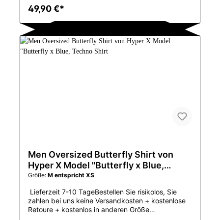
umtauschenGeniales Techwear Shirt nur für
49,90 €*
Männer, rundet Dein techwear Outfit perfekt
abGrößentabelle in der Bilder-GallerieFestival
Techno ShirtWenn ein extra Oversized Stil
gewünscht wird, dann lieber zusätzlich 1 Größe
größer bestellenAchtung: Asiatische Größen, wenn
Sie z.B. gewöhnlich L tragen, dann XXL bestellen
und für Extra Oversized dann 3XLGeniale
TECHWEAR aus dem EAST MOVE
HYPEHandgemacht in Hong KongLocker Schnitt,
lockere ÄrmelOversized Techno Shirtder geniale
East Move Hype100 % BaumwolleGewebe-
ArtKammgarnMit
KapuzeNeinMustertypDruckKragenO-
AnsatzMaterialCOTTONArtgothicHülsenlänge
(cm)SHORTMarkennameZAZOMDEUrsprungCN
(Herkunft)Einzelteil-ArttopsOberteiltypT-
StückeGeschlechtMEN
Men Oversized Butterfly Shirt von
Hyper X Model "Butterfly x Blue,
Techno Shirt
Größe:
M entspricht XS
Lieferzeit 7-10 TageBestellen Sie risikolos, Sie
zahlen bei uns keine Versandkosten + kostenlose
Retoure + kostenlos in anderen Größe
umtauschenGeniales Techwear Shirt nur für