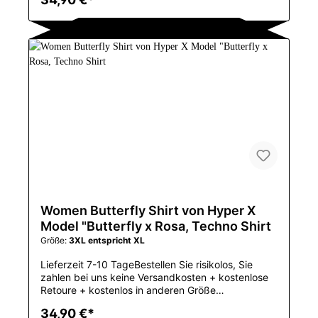
Frauen, rundet Dein techwear Outfit perfekt
abGrößentabelle in der Bilder-GallerieButterfly auf
der RückseiteWenn ein extra Oversized Stil
gewünscht wird, dann lieber zusätzlich 1 Größe
größer bestellenAchtung: Asiatische Größen, wenn
Sie z.B. gewöhnlich L tragen, dann XXL bestellen
und für Extra Oversized dann 3XLGeniale
TECHWEAR aus dem EAST MOVE
HYPEHandgemacht in Hong KongLocker Schnitt,
lockere ÄrmelOversized Techno Shirtder geniale
East Move Hype100 % Baumwolle-Stoff: 100%
Baumwolle-Größe: s, m, l, xl, 2xl, 3xl
Women Butterfly Shirt von Hyper X
Model "Butterfly x Rosa, Techno Shirt
Größe:
3XL entspricht XL
Lieferzeit 7-10 TageBestellen Sie risikolos, Sie
zahlen bei uns keine Versandkosten + kostenlose
Retoure + kostenlos in anderen Größe
umtauschenGeniales Techwear Shirt nur für
34,90 €*
Frauen, rundet Dein techwear Outfit perfekt