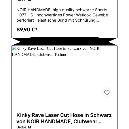
Clubwear Techno
NOIR HANDMADE, high quality schwarze Shorts
H077 - S hochwertiges Power Wetlook-Gewebe
perforiert elastische Bund mit Schnürung
perforiertes Muster sorgt für zusätzliche
89,90 €*
Belüftung und Komfort vorderer Reißverschluss
Diese Shorts sind eine großartige Ergänzung für
jede Garderobe, ideal für alle, die auf Partys,
Veranstaltungen oder auch bei Freizeitausflügen
gerne auffallen. Das einzigartige perforierte Design
sorgt für einen auffälligen optischen Effekt und
gewährleistet Atmungsaktivität. Der Artikel ist in
einer Hochglanzbox verpackt. Pflegehinweis :
30Grad Handwäsche Farbe : schwarz Material :
76% Polyester / 24% Elasthan mit
Polymerbeschichtung erhältliche Größen : S, M, L,
XL, 2XL, 3XL
Kinky Rave Laser Cut Hose in Schwarz
von NOIR HANDMADE, Clubwear
Techno
Größe:
M