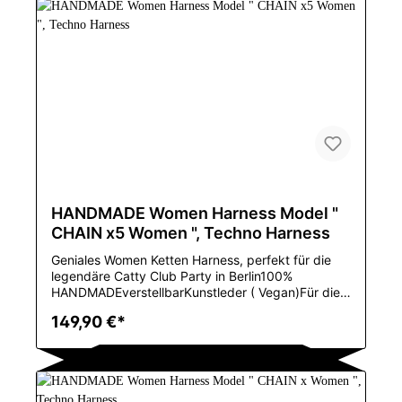
KorsettsMarkennamePOOLANAColorBlackSizefit
XS-MMaterialLeatheris_customizedYesFabric
TypeWovenColor StyleNatural
ColorEnglish:Ingenious women's chain harness,
perfect for the legendary Catty Club party in
Berlin100% HANDMADEadjustableFaux leather
(vegan)For sizes XS to M, in leather colors, BLACK,
WHITE or REDMaterial
compositionLeatherdecorationrivetArtSexymaterial
Nylon,spandexGenderWOMENItem typeBustiers
and corsetsBrand
namePOOLANAColorBlackSizefit XS-
MmaterialLeatheris_customizedYesFabric
HANDMADE Women Harness Model "
TypeWovenColor styleNatural Color
CHAIN x5 Women ", Techno Harness
Geniales Women Ketten Harness, perfekt für die
legendäre Catty Club Party in Berlin100%
HANDMADEverstellbarKunstleder ( Vegan)Für die
Größen XS bis
149,90 €*
M, ModellnummerTPH004GeschlechtWOMENEinze
lteil-ArtXinjiang Dance KostümTanz-
ArtChinesischer
VolkstanzColorBlack,White,Pink,Red,Brown,Materia
lReal Leather/VinylEnglish:Ingenious women's chain