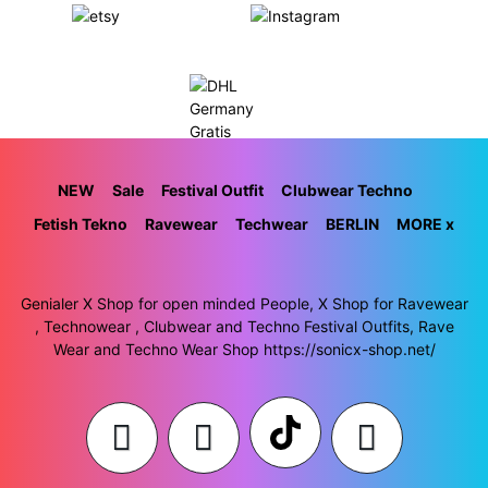
NEW
Sale
Festival Outfit
Clubwear Techno
Fetish Tekno
Ravewear
Techwear
BERLIN
MORE x
Genialer X Shop for open minded People, X Shop for Ravewear
, Technowear , Clubwear and Techno Festival Outfits, Rave
Wear and Techno Wear Shop https://sonicx-shop.net/