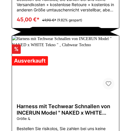
Versandkosten + kostenlose Retoure + kostenlos in
anderen Größe umtauschennicht verstellbar, aber
dehnbares MaterialGröße:M:55-67,5 KGL:65-77,5
45,00 €*
KGGeniales Harness von DM mit silbernen
49,90 €*
(9.82% gespart)
Eisenschnallen im Techwear Styleim Berliner
Naked Tekno StilMustertyp: FestVerschlusstyp:
PulloverBehälter u. Camis Art: Ich-geformtMaterial:
PolyesterUrsprung: CN (Herkunft)CN: ZhejiangFür
die Größen S-L geeignetPerfekt für das große
%
PRIDE Event in Deiner Stadt
Ausverkauft
Harness mit Techwear Schnallen von
INCERUN Model " NAKED x WHITE
Tekno " , Clubwear Techno
Größe:
L
Bestellen Sie risikolos, Sie zahlen bei uns keine