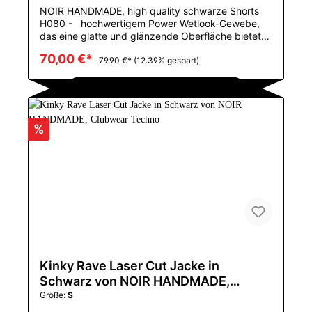
NOIR HANDMADE, high quality schwarze Shorts
H080 - hochwertigem Power Wetlook-Gewebe,
das eine glatte und glänzende Oberfläche bietet
modische Schnürung an der Vorderseite
70,00 €*
ermöglicht eine verstellbare Passform Der
79,90 €*
(12.39% gespart)
elastische Bund sorgt für eine sichere und
bequeme Passform Ideal für Clubbing, Partys
oder jede Veranstaltung Für alle, die eine schlichte
und moderne Ästhetik zu schätzen wissen, bietet
dieser Slip einen schlichten, aber dennoch
%
gewagten Look, der sich perfekt für verschiedene
Anlässe eignet - von Anlässen bis hin zu
abenteuerlichen Abenden. Der Artikel ist in einer
Hochglanzbox verpackt. Pflegehinweis : 30Grad
Handwäsche Farbe : schwarz Material : 76%
Polyester / 24% Elasthan mit Polymerbeschichtung
erhältliche Größen : S, M, L, XL, 2XL, 3XL
Kinky Rave Laser Cut Jacke in
Schwarz von NOIR HANDMADE,
Clubwear Techno
Größe:
S