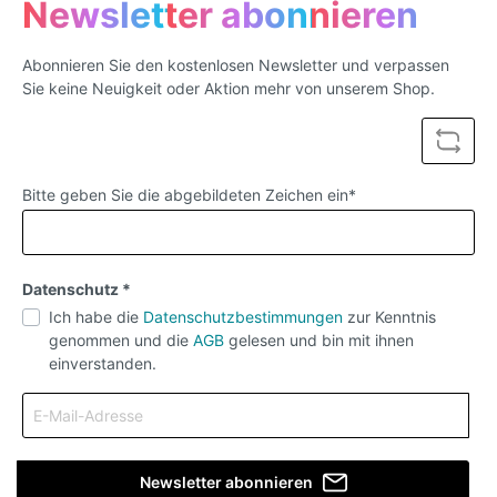
Newsletter abonnieren
ColorEnglish:Ingenious women's chain harness,
perfect for the legendary Catty Club party in
Berlin100% HANDMADEadjustableFaux leather
Abonnieren Sie den kostenlosen Newsletter und verpassen
(vegan)For sizes XS to M, in leather colors, BLACK,
Sie keine Neuigkeit oder Aktion mehr von unserem Shop.
WHITE or REDMaterial
compositionLeatherdecorationrivetArtSexymaterial
Nylon,spandexGenderWOMENItem typeBustiers
and corsetsBrand
namePOOLANAColorBlackSizefit XS-
MmaterialLeatheris_customizedYesFabric
Bitte geben Sie die abgebildeten Zeichen ein*
TypeWovenColor styleNatural Color
Datenschutz *
Ich habe die
Datenschutzbestimmungen
zur Kenntnis
genommen und die
AGB
gelesen und bin mit ihnen
einverstanden.
Newsletter abonnieren