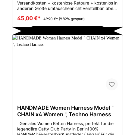
Versandkosten + kostenlose Retoure + kostenlos in
anderen Größe umtauschennicht verstellbar, aber
dehnbares MaterialGröße:M:55-67,5 KGL:65-77,5
45,00 €*
KGGeniales Harness von DM mit silbernen
49,90 €*
(9.82% gespart)
Eisenschnallen im Techwear Styleim Berliner
Naked Tekno StilMustertyp: FestVerschlusstyp:
PulloverBehälter u. Camis Art: Ich-geformtMaterial:
PolyesterUrsprung: CN (Herkunft)CN: ZhejiangFür
die Größen S-L geeignetPerfekt für das große
PRIDE Event in Deiner Stadt
HANDMADE Women Harness Model "
CHAIN x4 Women ", Techno Harness
Geniales Women Ketten Harness, perfekt für die
legendäre Catty Club Party in Berlin100%
HANDMADEverstellbarKunstleder ( Vegan)Für die