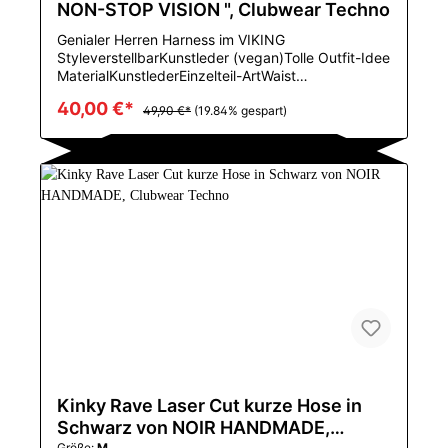
NON-STOP VISION ", Clubwear Techno
Genialer Herren Harness im VIKING
StyleverstellbarKunstleder (vegan)Tolle Outfit-Idee
MaterialKunstlederEinzelteil-ArtWaist
StrumpfbandGeschlechtMENUrsprungCN
40,00 €*
(Herkunft)CNZhejiangSizeAdjustable Shipping to
49,90 €*
(19.84% gespart)
USA, Canada, EUHIGH QUALITY, handmade
Kinky Rave Laser Cut kurze Hose in
Schwarz von NOIR HANDMADE,
Größe:
M