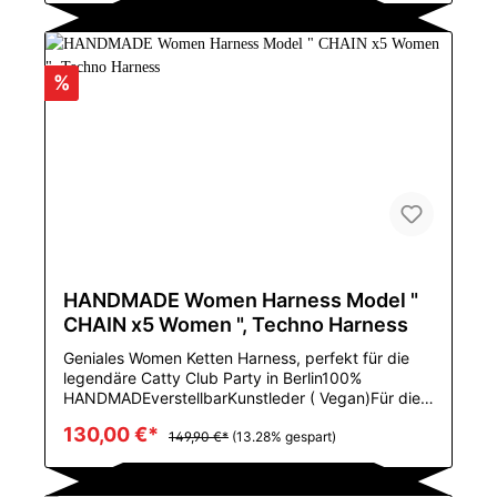
etArtSexyMaterialNylon,spandexGeschlechtWOME
NEinzelteil-ArtBustiers u.
KorsettsMarkennamePOOLANAColorBlackSizefit
XS-MMaterialLeatheris_customizedYesFabric
%
TypeWovenColor StyleNatural
ColorEnglish:Ingenious women's chain harness,
perfect for the legendary Catty Club party in
Berlin100% HANDMADEadjustableFaux leather
(vegan)For sizes XS to M, in leather colors, BLACK,
WHITE or REDMaterial
compositionLeatherdecorationrivetArtSexymaterial
Nylon,spandexGenderWOMENItem typeBustiers
and corsetsBrand
namePOOLANAColorBlackSizefit XS-
MmaterialLeatheris_customizedYesFabric
HANDMADE Women Harness Model "
TypeWovenColor styleNatural Color
CHAIN x5 Women ", Techno Harness
Geniales Women Ketten Harness, perfekt für die
legendäre Catty Club Party in Berlin100%
HANDMADEverstellbarKunstleder ( Vegan)Für die
Größen XS bis
130,00 €*
M, ModellnummerTPH004GeschlechtWOMENEinze
149,90 €*
(13.28% gespart)
lteil-ArtXinjiang Dance KostümTanz-
ArtChinesischer