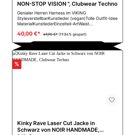
NON-STOP VISION ", Clubwear Techno
Genialer Herren Harness im VIKING
StyleverstellbarKunstleder (vegan)Tolle Outfit-Idee
MaterialKunstlederEinzelteil-ArtWaist
StrumpfbandGeschlechtMENUrsprungCN
40,00 €*
(Herkunft)CNZhejiangSizeAdjustable Shipping to
49,90 €*
(19.84% gespart)
USA, Canada, EUHIGH QUALITY, handmade
%
Kinky Rave Laser Cut Jacke in
Schwarz von NOIR HANDMADE,