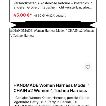
Versandkosten + kostenlose Retoure + kostenlos in
anderen Größe umtauschennicht verstellbar, aber
dehnbares MaterialGröße:M:55-67,5 KGL:65-77,5
45,00 €*
KGGeniales Harness von DM mit silbernen
49,90 €*
(9.82% gespart)
Eisenschnallen im Techwear Styleim Berliner
Naked Tekno StilMustertyp: FestVerschlusstyp:
PulloverBehälter u. Camis Art: Ich-geformtMaterial:
PolyesterUrsprung: CN (Herkunft)CN: ZhejiangFür
die Größen S-L geeignetPerfekt für das große
PRIDE Event in Deiner Stadt
HANDMADE Women Harness Model "
CHAIN x2 Women ", Techno Harness
Geniales Women Ketten Harness, perfekt für die
legendäre Catty Club Party in Berlin100%