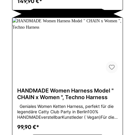
149,90 €*
M, ModellnummerTPH004GeschlechtWOMENEinze
lteil-ArtXinjiang Dance KostümTanz-
ArtChinesischer
VolkstanzColorBlack,White,Pink,Red,Brown,Materia
lReal Leather/VinylEnglish:Ingenious women's chain
harness, perfect for the legendary Catty Club
party in Berlin100% HANDMADEadjustableFaux
leather (vegan)For sizes XS to M, Model
numberTPH004GenderWOMENItem typeXinjiang
dance costumeDance styleChinese folk
danceColorBlack,White,Pink,Red,Brown,materialRe
al Leather/Vinyl
HANDMADE Women Harness Model "
CHAIN x Women ", Techno Harness
Geniales Women Ketten Harness, perfekt für die
legendäre Catty Club Party in Berlin100%
HANDMADEverstellbarKunstleder ( Vegan)Für die
Größen XS bis M, in en Lederfarben, BLACK,
99,90 €*
WHITE oder
REDMaterilzusammensetzungLeatherDekorationNi