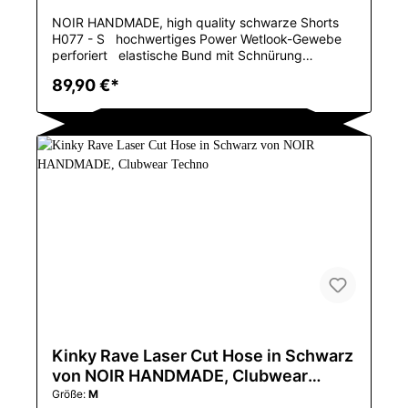
NOIR HANDMADE, high quality schwarze Shorts
H077 - S hochwertiges Power Wetlook-Gewebe
perforiert elastische Bund mit Schnürung
perforiertes Muster sorgt für zusätzliche
89,90 €*
Belüftung und Komfort vorderer Reißverschluss
Diese Shorts sind eine großartige Ergänzung für
jede Garderobe, ideal für alle, die auf Partys,
Veranstaltungen oder auch bei Freizeitausflügen
gerne auffallen. Das einzigartige perforierte Design
sorgt für einen auffälligen optischen Effekt und
gewährleistet Atmungsaktivität. Der Artikel ist in
einer Hochglanzbox verpackt. Pflegehinweis :
30Grad Handwäsche Farbe : schwarz Material :
76% Polyester / 24% Elasthan mit
Polymerbeschichtung erhältliche Größen : S, M, L,
XL, 2XL, 3XL
Kinky Rave Laser Cut Hose in Schwarz
von NOIR HANDMADE, Clubwear
Techno
Größe:
M