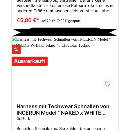
Bestellen Sie risikolos, Sie zahlen bei uns keine
Versandkosten + kostenlose Retoure + kostenlos in
anderen Größe umtauschennicht verstellbar, aber
dehnbares MaterialGröße:M:55-67,5 KGL:65-77,5
45,00 €*
KGGeniales Harness von DM mit silbernen
49,90 €*
(9.82% gespart)
Eisenschnallen im Techwear Styleim Berliner
Naked Tekno StilMustertyp: FestVerschlusstyp:
PulloverBehälter u. Camis Art: Ich-geformtMaterial:
PolyesterUrsprung: CN (Herkunft)CN: ZhejiangFür
die Größen S-L geeignetPerfekt für das große
%
PRIDE Event in Deiner Stadt
Ausverkauft
Harness mit Techwear Schnallen von
INCERUN Model " NAKED x WHITE
Tekno " , Clubwear Techno
Größe:
L
Bestellen Sie risikolos, Sie zahlen bei uns keine