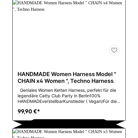
VolkstanzColorBlack,White,Pink,Red,Brown,Materia
lReal Leather/VinylEnglish:Ingenious women's chain
harness, perfect for the legendary Catty Club
party in Berlin100% HANDMADEadjustableFaux
leather (vegan)For sizes XS to M, Model
numberTPH004GenderWOMENItem typeXinjiang
dance costumeDance styleChinese folk
danceColorBlack,White,Pink,Red,Brown,materialRe
al Leather/Vinyl
HANDMADE Women Harness Model "
CHAIN x4 Women ", Techno Harness
Geniales Women Ketten Harness, perfekt für die
legendäre Catty Club Party in Berlin100%
HANDMADEverstellbarKunstleder ( Vegan)Für die
Größen XS bis M, in verschiedenen Lederfarben,
99,90 €*
BLACK, WHITE oder
PINKMaterilzusammensetzungLeatherDekorationN
ietArtSexyMaterialNylon,spandexGeschlechtWOM
ENEinzelteil-ArtBustiers u.
KorsettsMarkennamePOOLANAColorBlackSizefit