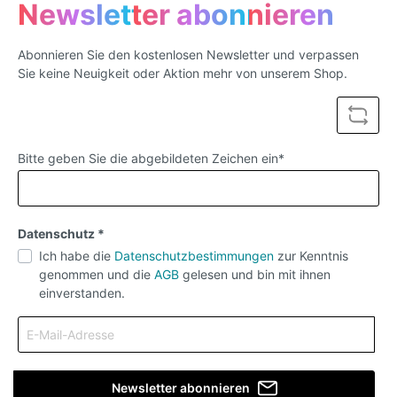
Newsletter abonnieren
ColorEnglish:Ingenious women's chain harness,
perfect for the legendary Catty Club party in
Berlin100% HANDMADEadjustableFaux leather
Abonnieren Sie den kostenlosen Newsletter und verpassen
(vegan)For sizes XS to M, in leather colors, BLACK,
Sie keine Neuigkeit oder Aktion mehr von unserem Shop.
WHITE or REDMaterial
compositionLeatherdecorationrivetArtSexymaterial
Nylon,spandexGenderWOMENItem typeBustiers
and corsetsBrand
namePOOLANAColorBlackSizefit XS-
MmaterialLeatheris_customizedYesFabric
Bitte geben Sie die abgebildeten Zeichen ein*
TypeWovenColor styleNatural Color
Datenschutz *
Ich habe die
Datenschutzbestimmungen
zur Kenntnis
genommen und die
AGB
gelesen und bin mit ihnen
einverstanden.
Newsletter abonnieren