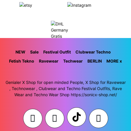
NEW
Sale
Festival Outfit
Clubwear Techno
Fetish Tekno
Ravewear
Techwear
BERLIN
MORE x
Genialer X Shop for open minded People, X Shop for Ravewear
, Technowear , Clubwear and Techno Festival Outfits, Rave
Wear and Techno Wear Shop https://sonicx-shop.net/