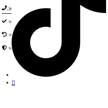
Whatsapp-Chat: +4915251884896
Schneller Versand
30 Tage kostenloser Umtausch
Sicher Einkaufen dank SSL