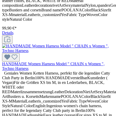
leather colors, BLACK, WHITE or REDMaterial
compositionLeatherdecorationrivetArtSexymaterialNylon,spande
typeBustiers and corsetsBrand namePOOLANAColorBlackSizefit
XS-MmaterialLeatheris_customizedYesFabric TypeWovenColor
styleNatural Color
99,90 €*
Details
HANDMADE Women Harness Model " CHAIN x Women ",
Techno Harness
Geniales Women Ketten Harness, perfekt für die legendäre Catty
Club Party in Berlin100% HANDMADEverstellbarKunstleder (
Vegan)Für die Größen XS bis M, in en Lederfarben, BLACK,
WHITE oder
REDMaterilzusammensetzungLeatherDekorationNietArtSexyMateri
ArtBustiers u. KorsettsMarkennamePOOLANAColorBlackSizefit
XS-MMaterialLeatheris_customizedYesFabric TypeWovenColor
StyleNatural ColorEnglish:Ingenious women's chain harness,
perfect for the legendary Catty Club party in Berlin100%
HANDMADEadjustableFaux leather (vegan)For sizes XS to M, in