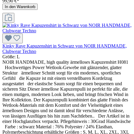
99,90 €*
In den Warenkorb
Kinky Rave Kapuzenshirt in Schwarz von NOIR HANDMADE,
Clubwear Techno
Größe:
L
NOIR HANDMADE, high quality ärmelloses Kapuzenshirt H081
Hochwertiges Power Wetlook-Gewebe mit glänzender, glatter
Struktur ärmelloser Schnitt sorgt für ein modernes, sportliches
Gefühl die Kapuze ist mit einem verstellbaren Kordelzug
ausgestattet der elastische Saum sorgt für einen bequemen und
sicheren Sitz Dieser ärmellose Kapuzenpulli ist perfekt für alle, die
einen mutigen, modernen Look lieben, und bringt frischen Wind in
Ihre Kollektion. Der Kapuzenpulli kombiniert das glatte Finish des
Wetlook-Materials mit dem Komfort und der Vielseitigkeit eines
ärmellosen Designs und ist damit ideal für verschiedene Anlässe,
von lässigen Ausflügen bis hin zum Nachtleben.. Der Artikel ist in
einer Hochglanzbox verpackt. Pflegehinweis : 30Grad Handwäsche
Farbe : schwarz Material : 76% Polyester / 24% Elasthan,
Polymerbeschichtung erhältliche Größen : S, M, L, XL, 2XL, 3XL