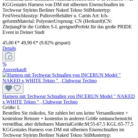
KGGeniales Harness von DM mit silbernen Eisenschnallen im
Techwear Styleim Berliner Naked Tekno StilMustertyp:
FestVerschlusstyp: PulloverBehälter u. Camis Art: Ich-
geformtMaterial: PolyesterUrsprung: CN (Herkunft)CN:
ZhejiangFür die Größen S-L geeignetPerfekt für das große PRIDE
Event in Deiner Stadt
45,00 €*
49,90 €*
(9.82% gespart)
Details
%
Ausverkauft
Harness mit Techwear Schnallen von INCERUN Model " NAKED
x WHITE Tekno " , Clubwear Techno
Größe:
L
Bestellen Sie risikolos, Sie zahlen bei uns keine Versandkosten +
kostenlose Retoure + kostenlos in anderen Größe umtauschennicht
verstellbar, aber dehnbares MaterialGröße:M:55-67,5 KGL:65-77,5
KGGeniales Harness von DM mit silbernen Eisenschnallen im
Techwear Styleim Berliner Naked Tekno StilMustertyp: