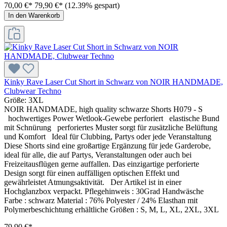
70,00 €*
79,90 €*
(12.39% gespart)
In den Warenkorb
Kinky Rave Laser Cut Short in Schwarz von NOIR HANDMADE,
Clubwear Techno
Größe:
3XL
NOIR HANDMADE, high quality schwarze Shorts H079 - S
hochwertiges Power Wetlook-Gewebe perforiert elastische Bund
mit Schnürung perforiertes Muster sorgt für zusätzliche Belüftung
und Komfort Ideal für Clubbing, Partys oder jede Veranstaltung
Diese Shorts sind eine großartige Ergänzung für jede Garderobe,
ideal für alle, die auf Partys, Veranstaltungen oder auch bei
Freizeitausflügen gerne auffallen. Das einzigartige perforierte
Design sorgt für einen auffälligen optischen Effekt und
gewährleistet Atmungsaktivität. Der Artikel ist in einer
Hochglanzbox verpackt. Pflegehinweis : 30Grad Handwäsche
Farbe : schwarz Material : 76% Polyester / 24% Elasthan mit
Polymerbeschichtung erhältliche Größen : S, M, L, XL, 2XL, 3XL
79,90 €*