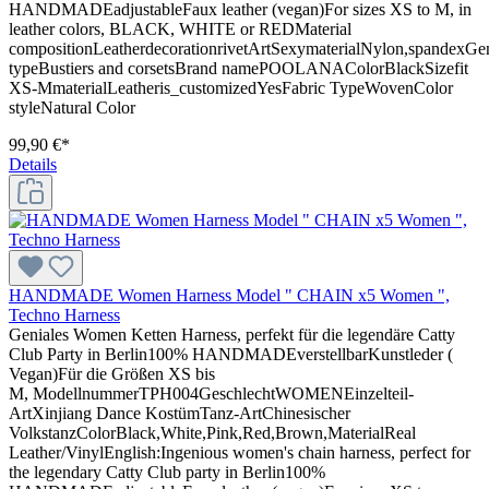
HANDMADEadjustableFaux leather (vegan)For sizes XS to M, in
leather colors, BLACK, WHITE or REDMaterial
compositionLeatherdecorationrivetArtSexymaterialNylon,spande
typeBustiers and corsetsBrand namePOOLANAColorBlackSizefit
XS-MmaterialLeatheris_customizedYesFabric TypeWovenColor
styleNatural Color
99,90 €*
Details
HANDMADE Women Harness Model " CHAIN x5 Women ",
Techno Harness
Geniales Women Ketten Harness, perfekt für die legendäre Catty
Club Party in Berlin100% HANDMADEverstellbarKunstleder (
Vegan)Für die Größen XS bis
M, ModellnummerTPH004GeschlechtWOMENEinzelteil-
ArtXinjiang Dance KostümTanz-ArtChinesischer
VolkstanzColorBlack,White,Pink,Red,Brown,MaterialReal
Leather/VinylEnglish:Ingenious women's chain harness, perfect for
the legendary Catty Club party in Berlin100%