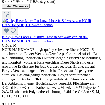
80,00 €*
99,90 €*
(19.92% gespart)
In den Warenkorb
Kinky Rave Laser Cut kurze Hose in Schwarz von NOIR
HANDMADE, Clubwear Techno
Größe:
M
NOIR HANDMADE, high quality schwarze Shorts H077 - S
hochwertiges Power Wetlook-Gewebe perforiert elastische Bund
mit Schnürung perforiertes Muster sorgt für zusätzliche Belüftung
und Komfort vorderer Reißverschluss Diese Shorts sind eine
großartige Ergänzung für jede Garderobe, ideal für alle, die auf
Partys, Veranstaltungen oder auch bei Freizeitausflügen gerne
auffallen. Das einzigartige perforierte Design sorgt für einen
auffälligen optischen Effekt und gewährleistet Atmungsaktivität.
Der Artikel ist in einer Hochglanzbox verpackt. Pflegehinweis :
30Grad Handwäsche Farbe : schwarz Material : 76% Polyester /
24% Elasthan mit Polymerbeschichtung erhältliche Größen : S, M,
L, XL, 2XL, 3XL
89,90 €*