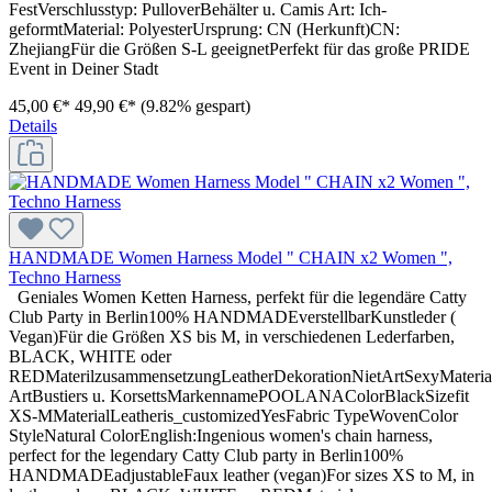
FestVerschlusstyp: PulloverBehälter u. Camis Art: Ich-
geformtMaterial: PolyesterUrsprung: CN (Herkunft)CN:
ZhejiangFür die Größen S-L geeignetPerfekt für das große PRIDE
Event in Deiner Stadt
45,00 €*
49,90 €*
(9.82% gespart)
Details
HANDMADE Women Harness Model " CHAIN x2 Women ",
Techno Harness
Geniales Women Ketten Harness, perfekt für die legendäre Catty
Club Party in Berlin100% HANDMADEverstellbarKunstleder (
Vegan)Für die Größen XS bis M, in verschiedenen Lederfarben,
BLACK, WHITE oder
REDMaterilzusammensetzungLeatherDekorationNietArtSexyMateri
ArtBustiers u. KorsettsMarkennamePOOLANAColorBlackSizefit
XS-MMaterialLeatheris_customizedYesFabric TypeWovenColor
StyleNatural ColorEnglish:Ingenious women's chain harness,
perfect for the legendary Catty Club party in Berlin100%
HANDMADEadjustableFaux leather (vegan)For sizes XS to M, in