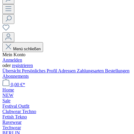
Menü schließen
Mein Konto
Anmelden
oder
registrieren
Übersicht
Persönliches Profil
Adressen
Zahlungsarten
Bestellungen
Abonnements
0,00 €*
Home
NEW
Sale
Festival Outfit
Clubwear Techno
Fetish Tekno
Ravewear
Techwear
BERLIN