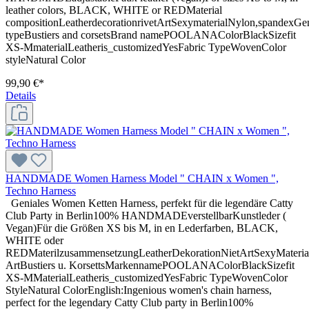
leather colors, BLACK, WHITE or REDMaterial
compositionLeatherdecorationrivetArtSexymaterialNylon,spande
typeBustiers and corsetsBrand namePOOLANAColorBlackSizefit
XS-MmaterialLeatheris_customizedYesFabric TypeWovenColor
styleNatural Color
99,90 €*
Details
HANDMADE Women Harness Model " CHAIN x Women ",
Techno Harness
Geniales Women Ketten Harness, perfekt für die legendäre Catty
Club Party in Berlin100% HANDMADEverstellbarKunstleder (
Vegan)Für die Größen XS bis M, in en Lederfarben, BLACK,
WHITE oder
REDMaterilzusammensetzungLeatherDekorationNietArtSexyMateri
ArtBustiers u. KorsettsMarkennamePOOLANAColorBlackSizefit
XS-MMaterialLeatheris_customizedYesFabric TypeWovenColor
StyleNatural ColorEnglish:Ingenious women's chain harness,
perfect for the legendary Catty Club party in Berlin100%