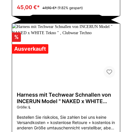
dehnbares MaterialGröße:M:55-67,5 KGL:65-77,5
45,00 €*
KGGeniales Harness von DM mit silbernen
49,90 €*
(9.82% gespart)
Eisenschnallen im Techwear Styleim Berliner
Naked Tekno StilMustertyp: FestVerschlusstyp:
PulloverBehälter u. Camis Art: Ich-geformtMaterial:
PolyesterUrsprung: CN (Herkunft)CN: ZhejiangFür
die Größen S-L geeignetPerfekt für das große
%
PRIDE Event in Deiner Stadt
Ausverkauft
Harness mit Techwear Schnallen von
INCERUN Model " NAKED x WHITE
Tekno " , Clubwear Techno
Größe:
L
Bestellen Sie risikolos, Sie zahlen bei uns keine
Versandkosten + kostenlose Retoure + kostenlos in
anderen Größe umtauschennicht verstellbar, aber