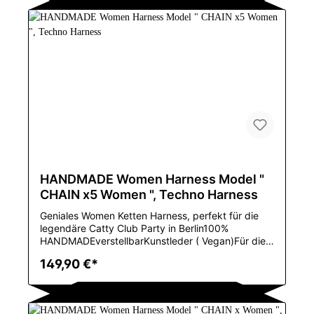
NEinzelteil-ArtBustiers u.
KorsettsMarkennamePOOLANAColorBlackSizefit
XS-MMaterialLeatheris_customizedYesFabric
TypeWovenColor StyleNatural
ColorEnglish:Ingenious women's chain harness,
perfect for the legendary Catty Club party in
Berlin100% HANDMADEadjustableFaux leather
(vegan)For sizes XS to M, in leather colors, BLACK,
WHITE or REDMaterial
compositionLeatherdecorationrivetArtSexymaterial
Nylon,spandexGenderWOMENItem typeBustiers
and corsetsBrand
namePOOLANAColorBlackSizefit XS-
MmaterialLeatheris_customizedYesFabric
HANDMADE Women Harness Model "
TypeWovenColor styleNatural Color
CHAIN x5 Women ", Techno Harness
Geniales Women Ketten Harness, perfekt für die
legendäre Catty Club Party in Berlin100%
HANDMADEverstellbarKunstleder ( Vegan)Für die
Größen XS bis
149,90 €*
M, ModellnummerTPH004GeschlechtWOMENEinze
lteil-ArtXinjiang Dance KostümTanz-
ArtChinesischer
VolkstanzColorBlack,White,Pink,Red,Brown,Materia