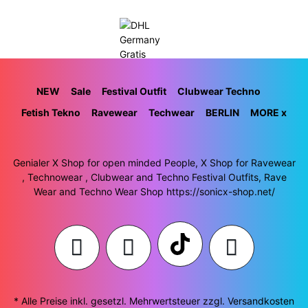
NEW
Sale
Festival Outfit
Clubwear Techno
Fetish Tekno
Ravewear
Techwear
BERLIN
MORE x
Genialer X Shop for open minded People, X Shop for Ravewear
, Technowear , Clubwear and Techno Festival Outfits, Rave
Wear and Techno Wear Shop https://sonicx-shop.net/
* Alle Preise inkl. gesetzl. Mehrwertsteuer zzgl.
Versandkosten