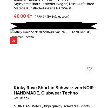
StyleverstellbarKunstleder (vegan)Tolle Outfit-Idee
MaterialKunstlederEinzelteil-ArtWaist
StrumpfbandGeschlechtMENUrsprungCN
40,00 €*
(Herkunft)CNZhejiangSizeAdjustable Shipping to
49,90 €*
(19.84% gespart)
USA, Canada, EUHIGH QUALITY, handmade
%
Kinky Rave Short in Schwarz von NOIR
HANDMADE, Clubwear Techno
Größe:
XXL
NOIR HANDMADE, high quality schwarze Shorts