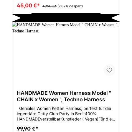
dehnbares MaterialGröße:M:55-67,5 KGL:65-77,5
45,00 €*
KGGeniales Harness von DM mit silbernen
49,90 €*
(9.82% gespart)
Eisenschnallen im Techwear Styleim Berliner
Naked Tekno StilMustertyp: FestVerschlusstyp:
PulloverBehälter u. Camis Art: Ich-geformtMaterial:
PolyesterUrsprung: CN (Herkunft)CN: ZhejiangFür
die Größen S-L geeignetPerfekt für das große
PRIDE Event in Deiner Stadt
HANDMADE Women Harness Model "
CHAIN x Women ", Techno Harness
Geniales Women Ketten Harness, perfekt für die
legendäre Catty Club Party in Berlin100%
HANDMADEverstellbarKunstleder ( Vegan)Für die
Größen XS bis M, in en Lederfarben, BLACK,
99,90 €*
WHITE oder