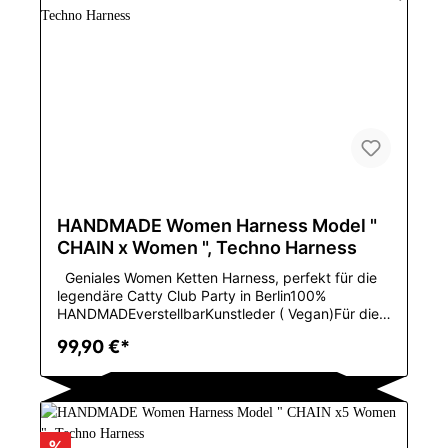
lReal Leather/VinylEnglish:Ingenious women's chain
harness, perfect for the legendary Catty Club
party in Berlin100% HANDMADEadjustableFaux
leather (vegan)For sizes XS to M, Model
numberTPH004GenderWOMENItem typeXinjiang
dance costumeDance styleChinese folk
danceColorBlack,White,Pink,Red,Brown,materialRe
al Leather/Vinyl
HANDMADE Women Harness Model "
CHAIN x Women ", Techno Harness
Geniales Women Ketten Harness, perfekt für die
legendäre Catty Club Party in Berlin100%
HANDMADEverstellbarKunstleder ( Vegan)Für die
Größen XS bis M, in en Lederfarben, BLACK,
99,90 €*
WHITE oder
REDMaterilzusammensetzungLeatherDekorationNi
etArtSexyMaterialNylon,spandexGeschlechtWOME
NEinzelteil-ArtBustiers u.
KorsettsMarkennamePOOLANAColorBlackSizefit
XS-MMaterialLeatheris_customizedYesFabric
%