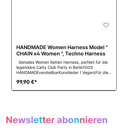
numberTPH004GenderWOMENItem typeXinjiang
dance costumeDance styleChinese folk
danceColorBlack,White,Pink,Red,Brown,materialRe
al Leather/Vinyl
HANDMADE Women Harness Model "
CHAIN x4 Women ", Techno Harness
Geniales Women Ketten Harness, perfekt für die
legendäre Catty Club Party in Berlin100%
HANDMADEverstellbarKunstleder ( Vegan)Für die
Größen XS bis M, in verschiedenen Lederfarben,
99,90 €*
BLACK, WHITE oder
PINKMaterilzusammensetzungLeatherDekorationN
ietArtSexyMaterialNylon,spandexGeschlechtWOM
ENEinzelteil-ArtBustiers u.
KorsettsMarkennamePOOLANAColorBlackSizefit
XS-MMaterialLeatheris_customizedYesFabric
TypeWovenColor StyleNatural
Newsletter abonnieren
ColorEnglish:Ingenious women's chain harness,
perfect for the legendary Catty Club party in