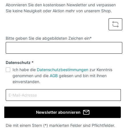
Berlin100% HANDMADEadjustableFaux leather
Abonnieren Sie den kostenlosen Newsletter und verpassen
(vegan)For sizes XS to M, in leather colors, BLACK,
Sie keine Neuigkeit oder Aktion mehr von unserem Shop.
WHITE or REDMaterial
compositionLeatherdecorationrivetArtSexymaterial
Nylon,spandexGenderWOMENItem typeBustiers
and corsetsBrand
namePOOLANAColorBlackSizefit XS-
MmaterialLeatheris_customizedYesFabric
Bitte geben Sie die abgebildeten Zeichen ein*
TypeWovenColor styleNatural Color
Datenschutz *
Ich habe die
Datenschutzbestimmungen
zur Kenntnis
genommen und die
AGB
gelesen und bin mit ihnen
einverstanden.
Newsletter abonnieren
Die mit einem Stern (*) markierten Felder sind Pflichtfelder.