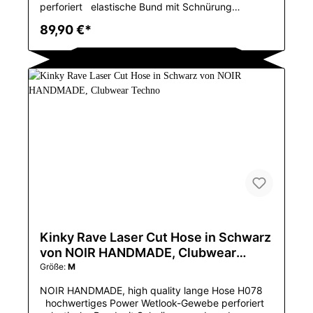
perforiert elastische Bund mit Schnürung
perforiertes Muster sorgt für zusätzliche
89,90 €*
Belüftung und Komfort vorderer Reißverschluss
Diese Shorts sind eine großartige Ergänzung für
jede Garderobe, ideal für alle, die auf Partys,
Veranstaltungen oder auch bei Freizeitausflügen
gerne auffallen. Das einzigartige perforierte Design
sorgt für einen auffälligen optischen Effekt und
gewährleistet Atmungsaktivität. Der Artikel ist in
einer Hochglanzbox verpackt. Pflegehinweis :
30Grad Handwäsche Farbe : schwarz Material :
76% Polyester / 24% Elasthan mit
Polymerbeschichtung erhältliche Größen : S, M, L,
XL, 2XL, 3XL
Kinky Rave Laser Cut Hose in Schwarz
von NOIR HANDMADE, Clubwear
Techno
Größe:
M
NOIR HANDMADE, high quality lange Hose H078
hochwertiges Power Wetlook-Gewebe perforiert